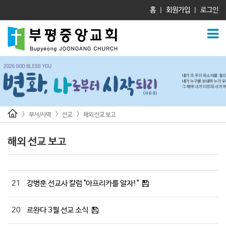
홈
회원가입
로그인
|
|
>
>
>
부서/사역
선교
해외 선교 보고
해외 선교 보고
21
강병훈 선교사 칼럼 "아프리카를 알자!"
20
르완다 3월 선교 소식