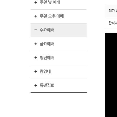
주일 낮 예배
터가 
주일 오후 예배
관리
수요예배
금요예배
청년예배
찬양대
특별집회