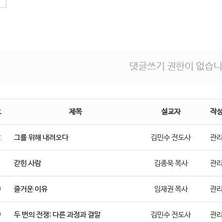
댓글쓰기 권한이 없습니
호
제목
설교자
작
2
그를 위해 내려오다
김민수 전도사
관
1
갇힌 사람
김종욱 목사
관
0
즐거운 이유
임재권 목사
관
9
두 번의 전쟁: 다른 과정과 결말
김민수 전도사
관