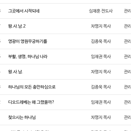
8
그곳에서 시작되네
심재훈 전도사
관
7
왕.사.남.2
차명지 목사
관
6
영광이 영원무궁하기를
김종욱 목사
관
5
부활, 생명, 하나님 나라
임재권 목사
관
4
왕.사.남.
차명지 목사
관
3
하나님의 모든 충만하심으로
김종욱 목사
관
2
디오드레베는 왜 그랬을까?
임재권 목사
관
1
찾으시는 하나님
차명지 목사
관