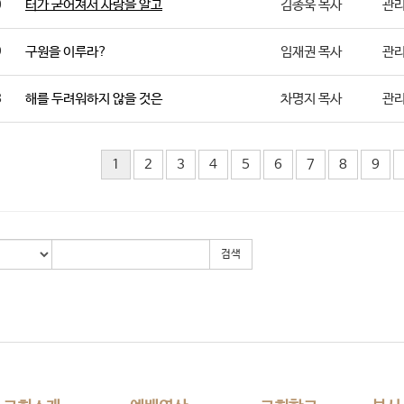
0
터가 굳어져서 사랑을 알고
김종욱 목사
관
9
구원을 이루라?
임재권 목사
관
8
해를 두려워하지 않을 것은
차명지 목사
관
1
2
3
4
5
6
7
8
9
검색