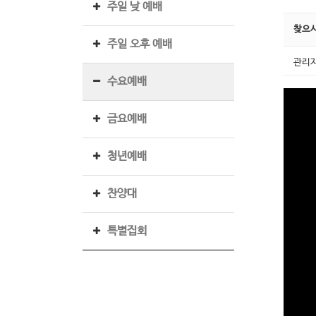
주일 낮 예배
찾으
주일 오후 예배
관리
수요예배
금요예배
청년예배
찬양대
특별집회