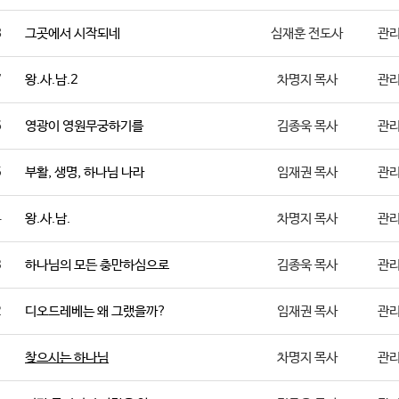
8
그곳에서 시작되네
심재훈 전도사
관
7
왕.사.남.2
차명지 목사
관
6
영광이 영원무궁하기를
김종욱 목사
관
5
부활, 생명, 하나님 나라
임재권 목사
관
4
왕.사.남.
차명지 목사
관
3
하나님의 모든 충만하심으로
김종욱 목사
관
2
디오드레베는 왜 그랬을까?
임재권 목사
관
1
찾으시는 하나님
차명지 목사
관