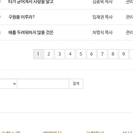
0
터가 굳어져서 사랑을 알고
김종욱 목사
관
9
구원을 이루라?
임재권 목사
관
8
해를 두려워하지 않을 것은
차명지 목사
관
1
2
3
4
5
6
7
8
9
검색