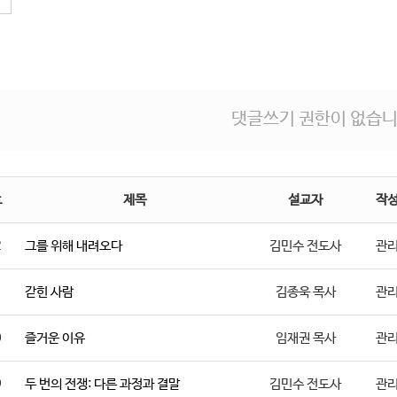
댓글쓰기 권한이 없습니
호
제목
설교자
작
2
그를 위해 내려오다
김민수 전도사
관
1
갇힌 사람
김종욱 목사
관
0
즐거운 이유
임재권 목사
관
9
두 번의 전쟁: 다른 과정과 결말
김민수 전도사
관