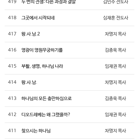
419
두 번의 전쟁: 다른 과정과 결말
김민수 전도사
418
그곳에서 시작되네
심재훈 전도사
417
왕.사.남.2
차명지 목사
416
영광이 영원무궁하기를
김종욱 목사
415
부활, 생명, 하나님 나라
임재권 목사
414
왕.사.남.
차명지 목사
413
하나님의 모든 충만하심으로
김종욱 목사
412
디오드레베는 왜 그랬을까?
임재권 목사
411
찾으시는 하나님
차명지 목사