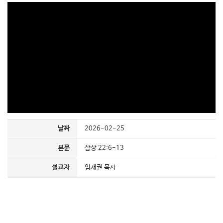
날짜
2026-02-25
본문
삼상 22:6-13
설교자
임재권 목사