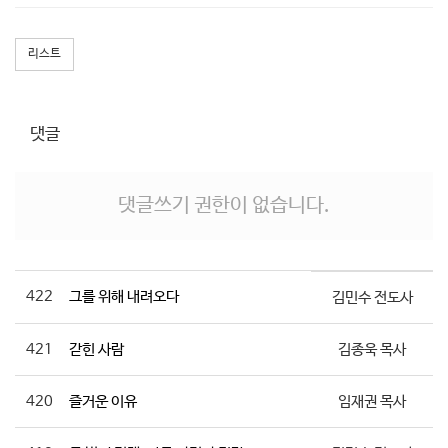
리스트
댓글
댓글쓰기 권한이 없습니다.
422
그를 위해 내려오다
김민수 전도사
421
갇힌 사람
김종욱 목사
420
즐거운 이유
임재권 목사