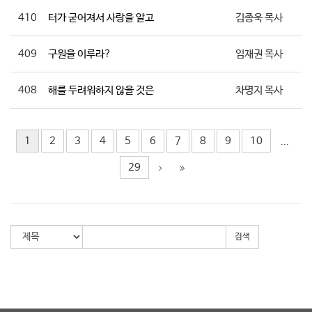
410
터가 굳어져서 사랑을 알고
김종욱 목사
409
구원을 이루라?
임재권 목사
408
해를 두려워하지 않을 것은
차명지 목사
1
2
3
4
5
6
7
8
9
10
...
29
검색