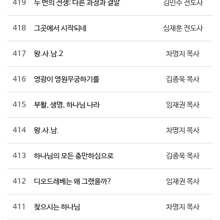
419
두 번의 전쟁: 다른 과정과 결말
김민수 전도사
418
그곳에서 시작되네
심재훈 전도사
417
왕.사.남.2
차명지 목사
416
영광이 영원무궁하기를
김종욱 목사
415
부활, 생명, 하나님 나라
임재권 목사
414
왕.사.남.
차명지 목사
413
하나님의 모든 충만하심으로
김종욱 목사
412
디오드레베는 왜 그랬을까?
임재권 목사
411
찾으시는 하나님
차명지 목사