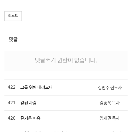
리스트
댓글
댓글쓰기 권한이 없습니다.
422
그를 위해 내려오다
김민수 전도사
421
갇힌 사람
김종욱 목사
420
즐거운 이유
임재권 목사