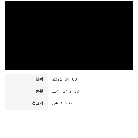
날짜
2026-04-08
본문
고전 12:12-20
설교자
차명지 목사