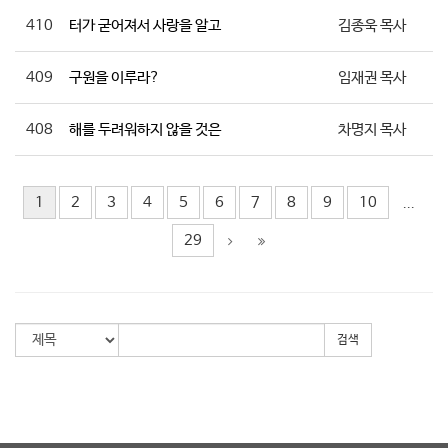
410
터가 굳어져서 사랑을 알고
김종욱 목사
409
구원을 이루라?
임재권 목사
408
해를 두려워하지 않을 것은
차명지 목사
1
2
3
4
5
6
7
8
9
10
...
29
검색