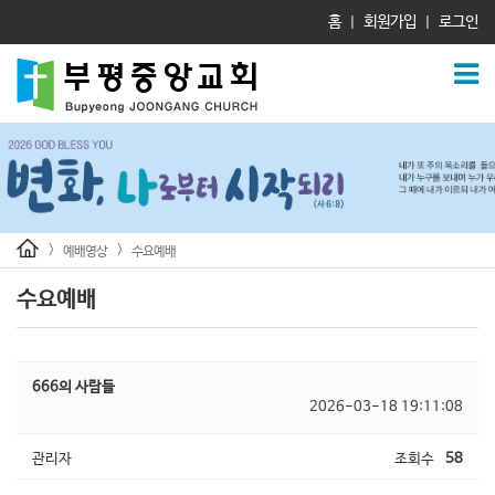
홈
회원가입
로그인
|
|
>
>
예배영상
수요예배
수요예배
666의 사람들
2026-03-18 19:11:08
관리자
조회수
58