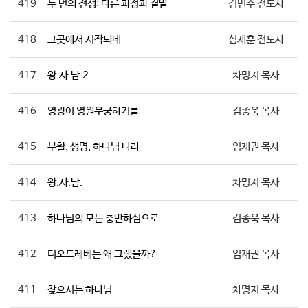
419
두 번의 전쟁: 다른 과정과 결말
김민수 전도사
418
그곳에서 시작되네
심재훈 전도사
417
왕.사.남.2
차명지 목사
416
영광이 영원무궁하기를
김종욱 목사
415
부활, 생명, 하나님 나라
임재권 목사
414
왕.사.남.
차명지 목사
413
하나님의 모든 충만하심으로
김종욱 목사
412
디오드레베는 왜 그랬을까?
임재권 목사
411
찾으시는 하나님
차명지 목사