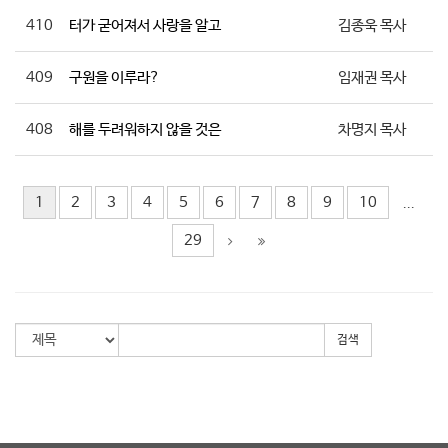
410
터가 굳어져서 사랑을 알고
김종욱 목사
409
구원을 이루라?
임재권 목사
408
해를 두려워하지 않을 것은
차명지 목사
1
2
3
4
5
6
7
8
9
10
...
29
검색