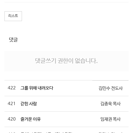
리스트
댓글
댓글쓰기 권한이 없습니다.
422
그를 위해 내려오다
김민수 전도사
421
갇힌 사람
김종욱 목사
420
즐거운 이유
임재권 목사